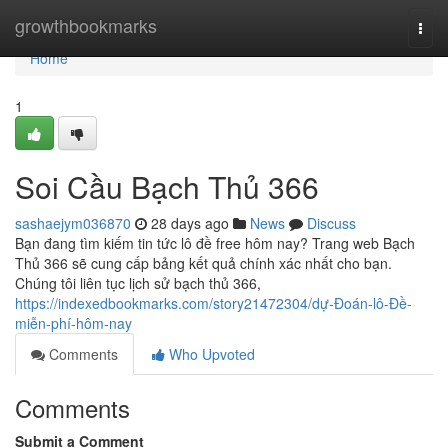
Home
growthbookmarks
Togg
navi
Home
1
Soi Cầu Bạch Thủ 366
sashaejym036870
28 days ago
News
Discuss
Bạn đang tìm kiếm tin tức lô đề free hôm nay? Trang web Bạch
Thủ 366 sẽ cung cấp bảng kết quả chính xác nhất cho bạn.
Chúng tôi liên tục lịch sử bạch thủ 366,
https://indexedbookmarks.com/story21472304/dự-Đoán-lô-Đề-
miễn-phí-hôm-nay
Comments
Who Upvoted
Comments
Submit a Comment