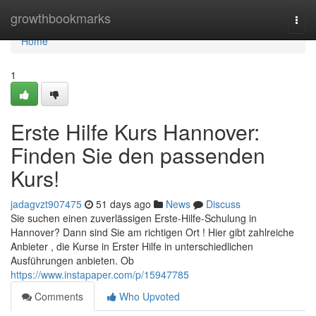
Home
growthbookmarks
Togg
navi
Home
1
Erste Hilfe Kurs Hannover:
Finden Sie den passenden
Kurs!
jadagvzt907475
51 days ago
News
Discuss
Sie suchen einen zuverlässigen Erste-Hilfe-Schulung in
Hannover? Dann sind Sie am richtigen Ort ! Hier gibt zahlreiche
Anbieter , die Kurse in Erster Hilfe in unterschiedlichen
Ausführungen anbieten. Ob
https://www.instapaper.com/p/15947785
Comments
Who Upvoted