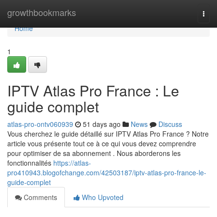
Home
growthbookmarks
Togg
navi
Home
1
IPTV Atlas Pro France : Le
guide complet
atlas-pro-ontv060939
51 days ago
News
Discuss
Vous cherchez le guide détaillé sur IPTV Atlas Pro France ? Notre
article vous présente tout ce à ce qui vous devez comprendre
pour optimiser de sa abonnement . Nous aborderons les
fonctionnalités
https://atlas-
pro410943.blogofchange.com/42503187/iptv-atlas-pro-france-le-
guide-complet
Comments
Who Upvoted