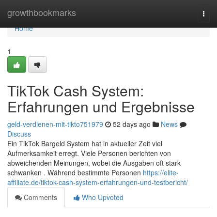
Home
growthbookmarks
Togg
navi
Home
1
TikTok Cash System:
Erfahrungen und Ergebnisse
geld-verdienen-mit-tikto751979
52 days ago
News
Discuss
Ein TikTok Bargeld System hat in aktueller Zeit viel
Aufmerksamkeit erregt. Viele Personen berichten von
abweichenden Meinungen, wobei die Ausgaben oft stark
schwanken . Während bestimmte Personen
https://elite-
affiliate.de/tiktok-cash-system-erfahrungen-und-testbericht/
Comments
Who Upvoted