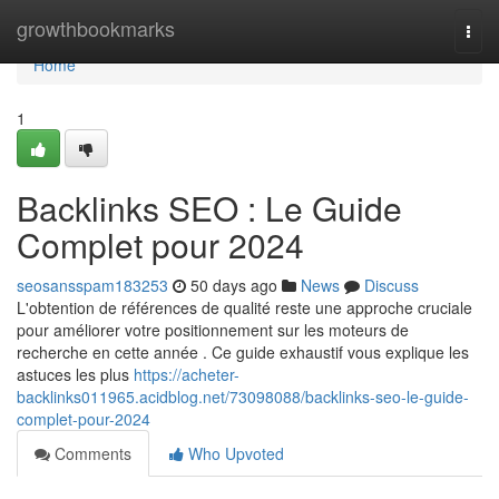
Home
growthbookmarks
Togg
navi
Home
1
Backlinks SEO : Le Guide
Complet pour 2024
seosansspam183253
50 days ago
News
Discuss
L'obtention de références de qualité reste une approche cruciale
pour améliorer votre positionnement sur les moteurs de
recherche en cette année . Ce guide exhaustif vous explique les
astuces les plus
https://acheter-
backlinks011965.acidblog.net/73098088/backlinks-seo-le-guide-
complet-pour-2024
Comments
Who Upvoted