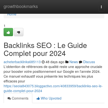
Home
growthbookmarks
Togg
navi
Home
1
Backlinks SEO : Le Guide
Complet pour 2024
acheterbacklinks685113
48 days ago
News
Discuss
L'obtention de références de qualité reste une approche cruciale
pour booster votre positionnement sur Google en l'année 2024.
Ce manuel exhaustif vous présente les techniques les plus
efficaces pour
https://seoia843075.bloggactivo.com/40833959/backlinks-seo-le-
guide-complet-pour-2024
Comments
Who Upvoted