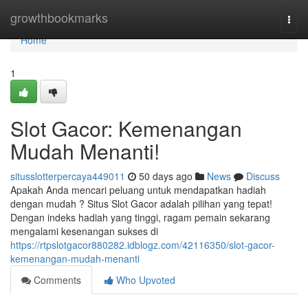
Home
growthbookmarks
Togg
navi
Home
1
Slot Gacor: Kemenangan
Mudah Menanti!
situsslotterpercaya449011
50 days ago
News
Discuss
Apakah Anda mencari peluang untuk mendapatkan hadiah
dengan mudah ? Situs Slot Gacor adalah pilihan yang tepat!
Dengan indeks hadiah yang tinggi, ragam pemain sekarang
mengalami kesenangan sukses di
https://rtpslotgacor880282.idblogz.com/42116350/slot-gacor-
kemenangan-mudah-menanti
Comments
Who Upvoted