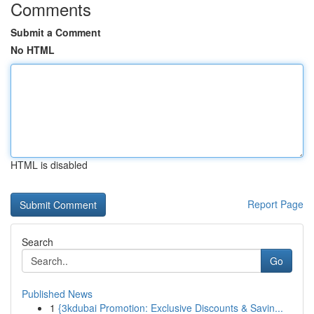
Comments
Submit a Comment
No HTML
HTML is disabled
Report Page
Search
Go
Published News
1
{3kdubai Promotion: Exclusive Discounts & Savin...