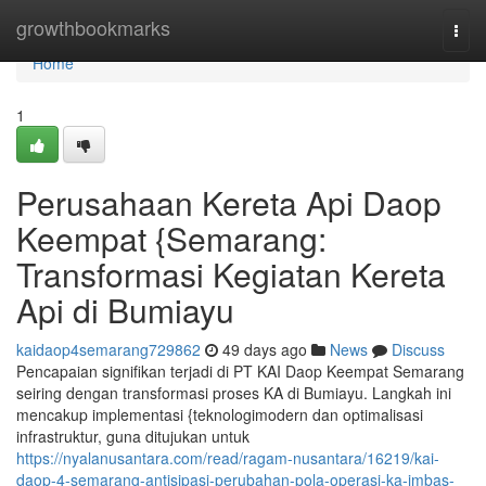
Home
growthbookmarks
Togg
navi
Home
1
Perusahaan Kereta Api Daop
Keempat {Semarang:
Transformasi Kegiatan Kereta
Api di Bumiayu
kaidaop4semarang729862
49 days ago
News
Discuss
Pencapaian signifikan terjadi di PT KAI Daop Keempat Semarang
seiring dengan transformasi proses KA di Bumiayu. Langkah ini
mencakup implementasi {teknologimodern dan optimalisasi
infrastruktur, guna ditujukan untuk
https://nyalanusantara.com/read/ragam-nusantara/16219/kai-
daop-4-semarang-antisipasi-perubahan-pola-operasi-ka-imbas-