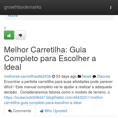
Home
growthbookmarks
Togg
navi
Home
1
Melhor Carretilha: Guia
Completo para Escolher a
Ideal
melhores-carretilhas862536
53 days ago
News
Discuss
Encontrar a perfeita carretilha para suas atividades pode parecer
difícil ! Este manual completo vai te ajudar a realizar a adequada
decisão . Consideraremos fatores como o modelo de terreno, o
https://louisezxdx938447.blogthisbiz.com/49432311/melhor-
carretilha-guia-completo-para-escolher-a-ideal
Comments
Who Upvoted