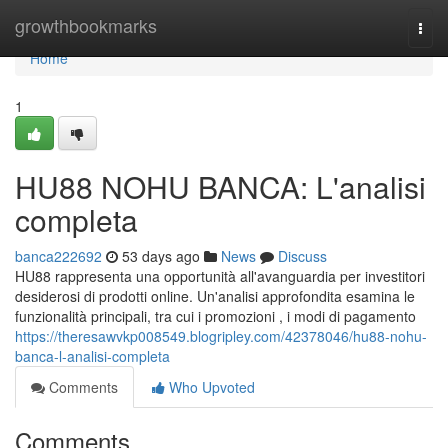
Home
growthbookmarks
Togg
navi
Home
1
HU88 NOHU BANCA: L'analisi
completa
banca222692
53 days ago
News
Discuss
HU88 rappresenta una opportunità all'avanguardia per investitori
desiderosi di prodotti online. Un'analisi approfondita esamina le
funzionalità principali, tra cui i promozioni , i modi di pagamento
https://theresawvkp008549.blogripley.com/42378046/hu88-nohu-
banca-l-analisi-completa
Comments
Who Upvoted
Comments