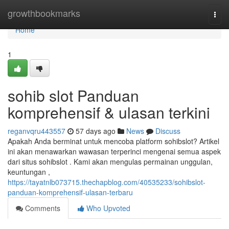
Home
growthbookmarks
Togg
navi
Home
1
sohib slot Panduan
komprehensif & ulasan terkini
reganvqru443557
57 days ago
News
Discuss
Apakah Anda berminat untuk mencoba platform sohibslot? Artikel
ini akan menawarkan wawasan terperinci mengenai semua aspek
dari situs sohibslot . Kami akan mengulas permainan unggulan,
keuntungan ,
https://tayatnlb073715.thechapblog.com/40535233/sohibslot-
panduan-komprehensif-ulasan-terbaru
Comments
Who Upvoted