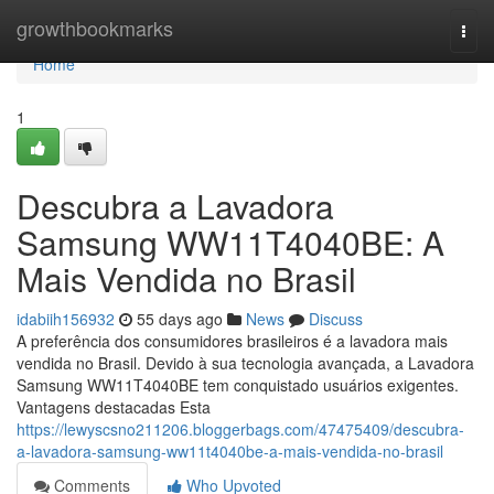
Home
growthbookmarks
Togg
navi
Home
1
Descubra a Lavadora
Samsung WW11T4040BE: A
Mais Vendida no Brasil
idabiih156932
55 days ago
News
Discuss
A preferência dos consumidores brasileiros é a lavadora mais
vendida no Brasil. Devido à sua tecnologia avançada, a Lavadora
Samsung WW11T4040BE tem conquistado usuários exigentes.
Vantagens destacadas Esta
https://lewyscsno211206.bloggerbags.com/47475409/descubra-
a-lavadora-samsung-ww11t4040be-a-mais-vendida-no-brasil
Comments
Who Upvoted