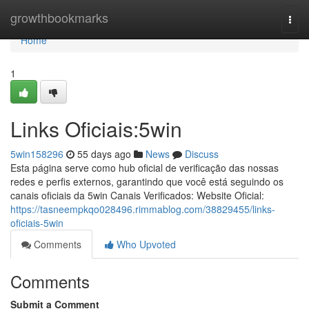
Home
growthbookmarks
Togg
navi
Home
1
Links Oficiais:5win
5win158296
55 days ago
News
Discuss
Esta página serve como hub oficial de verificação das nossas
redes e perfis externos, garantindo que você está seguindo os
canais oficiais da 5win Canais Verificados: Website Oficial:
https://tasneempkqo028496.rimmablog.com/38829455/links-
oficiais-5win
Comments
Who Upvoted
Comments
Submit a Comment