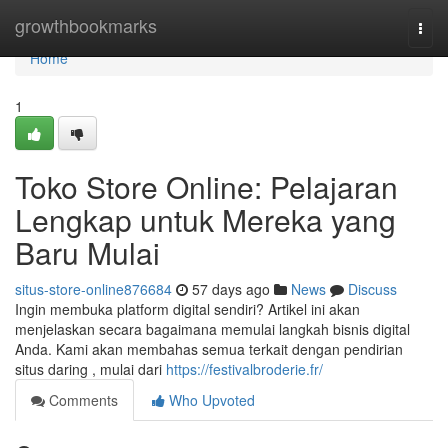
Home
growthbookmarks
Togg
navi
Home
1
Toko Store Online: Pelajaran
Lengkap untuk Mereka yang
Baru Mulai
situs-store-online876684
57 days ago
News
Discuss
Ingin membuka platform digital sendiri? Artikel ini akan
menjelaskan secara bagaimana memulai langkah bisnis digital
Anda. Kami akan membahas semua terkait dengan pendirian
situs daring , mulai dari
https://festivalbroderie.fr/
Comments
Who Upvoted