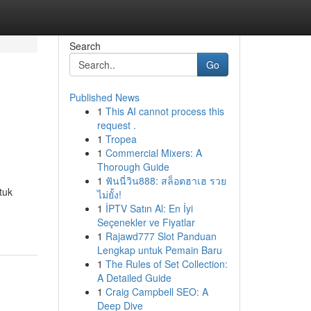
Search
Go
Published News
1
This AI cannot process this
request .
1
Tropea
1
Commercial Mixers: A
Thorough Guide
1
ฟันนี่วิน888: สล็อตฮาเฮ รวย
tuk
ไม่ยั้ง!
1
İPTV Satın Al: En İyi
Seçenekler ve Fiyatlar
1
Rajawd777 Slot Panduan
Lengkap untuk Pemain Baru
1
The Rules of Set Collection:
A Detailed Guide
1
Craig Campbell SEO: A
Deep Dive