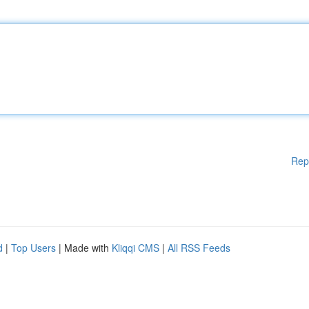
Rep
d
|
Top Users
| Made with
Kliqqi CMS
|
All RSS Feeds