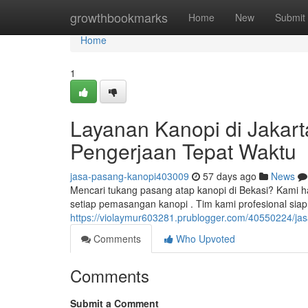
Home
growthbookmarks
Home
New
Submit
Home
1
Layanan Kanopi di Jakarta
Pengerjaan Tepat Waktu
jasa-pasang-kanopi403009
57 days ago
News
Mencari tukang pasang atap kanopi di Bekasi? Kami h
setiap pemasangan kanopi . Tim kami profesional s
https://violaymur603281.prublogger.com/40550224/j
Comments
Who Upvoted
Comments
Submit a Comment