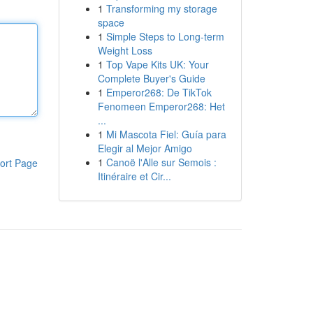
1
Transforming my storage
space
1
Simple Steps to Long-term
Weight Loss
1
Top Vape Kits UK: Your
Complete Buyer's Guide
1
Emperor268: De TikTok
Fenomeen Emperor268: Het
...
1
Mi Mascota Fiel: Guía para
Elegir al Mejor Amigo
1
Canoë l'Alle sur Semois :
ort Page
Itinéraire et Cir...