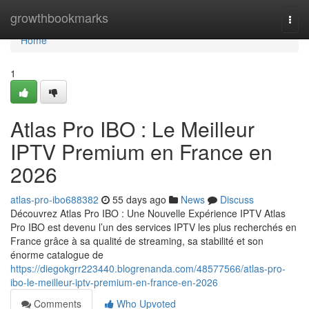
Home
growthbookmarks
Togg
navi
Home
1
Atlas Pro IBO : Le Meilleur
IPTV Premium en France en
2026
atlas-pro-ibo688382
55 days ago
News
Discuss
Découvrez Atlas Pro IBO : Une Nouvelle Expérience IPTV Atlas
Pro IBO est devenu l’un des services IPTV les plus recherchés en
France grâce à sa qualité de streaming, sa stabilité et son
énorme catalogue de
https://diegokgrr223440.blogrenanda.com/48577566/atlas-pro-
ibo-le-meilleur-iptv-premium-en-france-en-2026
Comments
Who Upvoted