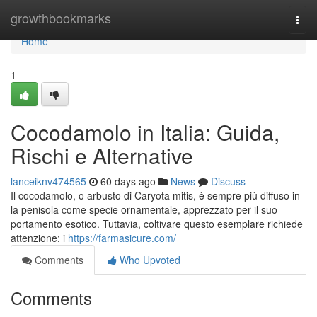
Home
growthbookmarks
Togg
navi
Home
1
Cocodamolo in Italia: Guida,
Rischi e Alternative
lanceiknv474565
60 days ago
News
Discuss
Il cocodamolo, o arbusto di Caryota mitis, è sempre più diffuso in
la penisola come specie ornamentale, apprezzato per il suo
portamento esotico. Tuttavia, coltivare questo esemplare richiede
attenzione: i
https://farmasicure.com/
Comments
Who Upvoted
Comments