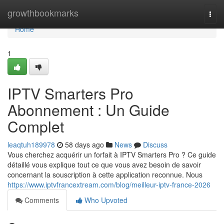
Home
growthbookmarks
Togg
navi
Home
1
IPTV Smarters Pro
Abonnement : Un Guide
Complet
leaqtuh189978
58 days ago
News
Discuss
Vous cherchez acquérir un forfait à IPTV Smarters Pro ? Ce guide
détaillé vous explique tout ce que vous avez besoin de savoir
concernant la souscription à cette application reconnue. Nous
https://www.iptvfrancextream.com/blog/meilleur-iptv-france-2026
Comments
Who Upvoted