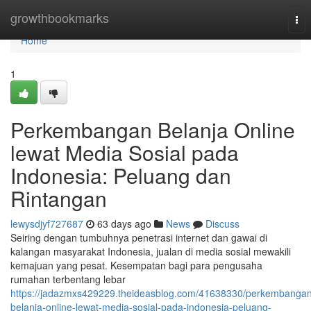
Home
growthbookmarks
Tog
nav
Home
1
Perkembangan Belanja Online
lewat Media Sosial pada
Indonesia: Peluang dan
Rintangan
lewysdjyf727687
63 days ago
News
Discuss
Seiring dengan tumbuhnya penetrasi internet dan gawai di
kalangan masyarakat Indonesia, jualan di media sosial mewakili
kemajuan yang pesat. Kesempatan bagi para pengusaha
rumahan terbentang lebar
https://jadazmxs429229.theideasblog.com/41638330/perkembangan
belanja-online-lewat-media-sosial-pada-indonesia-peluang-