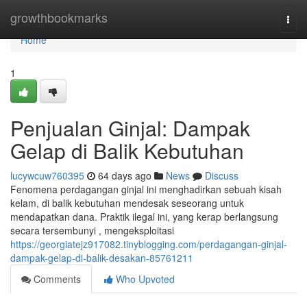
Home
growthbookmarks
Togg
navi
Home
1
Penjualan Ginjal: Dampak
Gelap di Balik Kebutuhan
lucywcuw760395
64 days ago
News
Discuss
Fenomena perdagangan ginjal ini menghadirkan sebuah kisah
kelam, di balik kebutuhan mendesak seseorang untuk
mendapatkan dana. Praktik ilegal ini, yang kerap berlangsung
secara tersembunyi , mengeksploitasi
https://georgiatejz917082.tinyblogging.com/perdagangan-ginjal-
dampak-gelap-di-balik-desakan-85761211
Comments
Who Upvoted