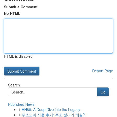
Submit a Comment
No HTML
HTML is disabled
Report Page
Search
Go
Published News
1
HH88: A Deep Dive into the Legacy
1
주소모아 사용 후기: 주소 정리가 해결?