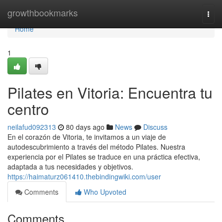
Home
growthbookmarks
Togg
navi
Home
1
Pilates en Vitoria: Encuentra tu
centro
neilafud092313
80 days ago
News
Discuss
En el corazón de Vitoria, te invitamos a un viaje de
autodescubrimiento a través del método Pilates. Nuestra
experiencia por el Pilates se traduce en una práctica efectiva,
adaptada a tus necesidades y objetivos.
https://haimaturz061410.thebindingwiki.com/user
Comments
Who Upvoted
Comments