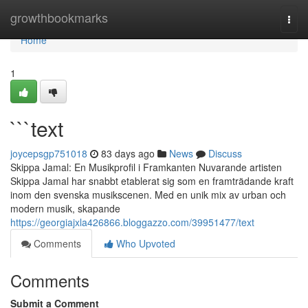
Home
growthbookmarks
Togg
navi
Home
1
```text
joycepsgp751018
83 days ago
News
Discuss
Skippa Jamal: En Musikprofil i Framkanten Nuvarande artisten
Skippa Jamal har snabbt etablerat sig som en framträdande kraft
inom den svenska musikscenen. Med en unik mix av urban och
modern musik, skapande
https://georgiajxla426866.bloggazzo.com/39951477/text
Comments
Who Upvoted
Comments
Submit a Comment