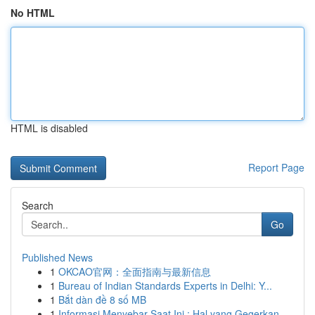
No HTML
HTML is disabled
Report Page
Search
Go
Published News
1
OKCAO官网：全面指南与最新信息
1
Bureau of Indian Standards Experts in Delhi: Y...
1
Bắt dàn đề 8 số MB
1
Informasi Menyebar Saat Ini : Hal yang Gegerkan...