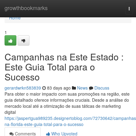
Home
growthbookmarks
Tog
nav
Home
1
Campanhas na Este Estado :
Este Guia Total para o
Sucesso
gerardwrkn583839
83 days ago
News
Discuss
Para obter o maior impacto com suas promoções na região, este
guia detalhado oferece informações cruciais. Desde a análise do
mercado local até a otimização de suas táticas de marketing
digital
https://jaspertgua989235.designertoblog.com/72730642/campanhas
na-florida-este-guia-total-para-o-sucesso
Comments
Who Upvoted