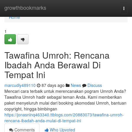
Home
growthbookmarks
Togg
navi
Home
1
Tawafina Umroh: Rencana
Ibadah Anda Berawal Di
Tempat Ini
marcudly489110
87 days ago
News
Discuss
Mencari cara terbaik untuk merencanakan pogram Umroh Anda?
Tawafina Umroh hadir sebagai teman Anda. Kami memberikan
paket menyeluruh mulai dari booking akomodasi Umroh, bantuan
copyright, hingga bimbingan
https://jonasnlnq463340.ttblogs.com/20883073/tawafina-umroh-
rencana-ibadah-anda-mulai-di-tempat-ini
Comments
Who Upvoted