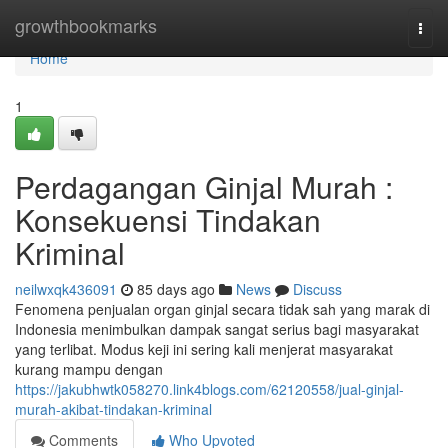
Home
growthbookmarks
Togg
navi
Home
1
Perdagangan Ginjal Murah :
Konsekuensi Tindakan
Kriminal
neilwxqk436091
85 days ago
News
Discuss
Fenomena penjualan organ ginjal secara tidak sah yang marak di
Indonesia menimbulkan dampak sangat serius bagi masyarakat
yang terlibat. Modus keji ini sering kali menjerat masyarakat
kurang mampu dengan
https://jakubhwtk058270.link4blogs.com/62120558/jual-ginjal-
murah-akibat-tindakan-kriminal
Comments
Who Upvoted