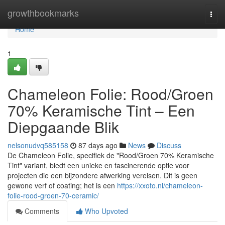
Home
growthbookmarks
Togg
navi
Home
1
Chameleon Folie: Rood/Groen
70% Keramische Tint – Een
Diepgaande Blik
nelsonudvq585158
87 days ago
News
Discuss
De Chameleon Folie, specifiek de "Rood/Groen 70% Keramische
Tint" variant, biedt een unieke en fascinerende optie voor
projecten die een bijzondere afwerking vereisen. Dit is geen
gewone verf of coating; het is een
https://xxoto.nl/chameleon-
folie-rood-groen-70-ceramic/
Comments
Who Upvoted