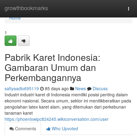
Home
growthbookmarks
Togg
navi
Home
1
Pabrik Karet Indonesia:
Gambaran Umum dan
Perkembangannya
safiyaadlo695119
85 days ago
News
Discuss
Industri industri karet di Indonesia memiliki posisi penting dalam
ekonomi nasional. Secara umum, sektor ini menitikberatkan pada
pengolahan latex karet alam, yang ditemukan dari perkebunan
tanaman karet
https://phoenixwipc824245.wikiconversation.com/user
Comments
Who Upvoted