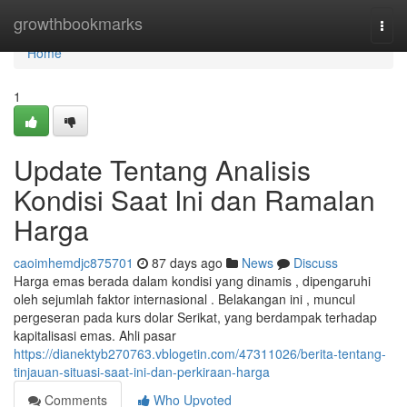
Home
growthbookmarks
Togg
navi
Home
1
Update Tentang Analisis
Kondisi Saat Ini dan Ramalan
Harga
caoimhemdjc875701
87 days ago
News
Discuss
Harga emas berada dalam kondisi yang dinamis , dipengaruhi
oleh sejumlah faktor internasional . Belakangan ini , muncul
pergeseran pada kurs dolar Serikat, yang berdampak terhadap
kapitalisasi emas. Ahli pasar
https://dianektyb270763.vblogetin.com/47311026/berita-tentang-
tinjauan-situasi-saat-ini-dan-perkiraan-harga
Comments
Who Upvoted