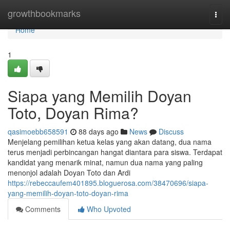
Home
growthbookmarks
Togg
navi
Home
1
Siapa yang Memilih Doyan
Toto, Doyan Rima?
qasimoebb658591
88 days ago
News
Discuss
Menjelang pemilihan ketua kelas yang akan datang, dua nama
terus menjadi perbincangan hangat diantara para siswa. Terdapat
kandidat yang menarik minat, namun dua nama yang paling
menonjol adalah Doyan Toto dan Ardi
https://rebeccaufem401895.bloguerosa.com/38470696/siapa-
yang-memilih-doyan-toto-doyan-rima
Comments
Who Upvoted