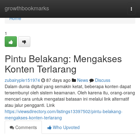
Home
growthbookmarks
Togg
navi
Home
1
Pintu Belakang: Mengakses
Konten Terlarang
zubairyple151974
87 days ago
News
Discuss
Dalam dunia digital yang semakin ketat, beberapa konten dapat
tersembunyi oleh sistem keamanan. Oleh karena itu, orang-orang
mencari cara untuk mengatasi batasan ini melalui link alternatif
atau jalur pengganti. Link
https://viewsdirectory.com/listings13397502/pintu-belakang-
mengakses-konten-terlarang
Comments
Who Upvoted