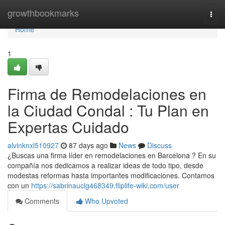
Home
growthbookmarks
Togg
navi
Home
1
Firma de Remodelaciones en
la Ciudad Condal : Tu Plan en
Expertas Cuidado
alvinknxl510927
87 days ago
News
Discuss
¿Buscas una firma líder en remodelaciones en Barcelona ? En su
compañía nos dedicamos a realizar ideas de todo tipo, desde
modestas reformas hasta importantes modificaciones. Contamos
con un
https://sabrinauclg468349.fliplife-wiki.com/user
Comments
Who Upvoted