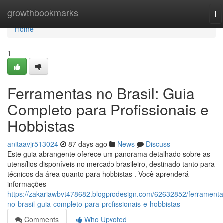
Home
growthbookmarks
To
na
Home
1
Ferramentas no Brasil: Guia
Completo para Profissionais e
Hobbistas
anitaavjr513024
87 days ago
News
Discuss
Este guia abrangente oferece um panorama detalhado sobre as
utensílios disponíveis no mercado brasileiro, destinado tanto para
técnicos da área quanto para hobbistas . Você aprenderá
informações
https://zakariawbvt478682.blogprodesign.com/62632852/ferramenta
no-brasil-guia-completo-para-profissionais-e-hobbistas
Comments
Who Upvoted