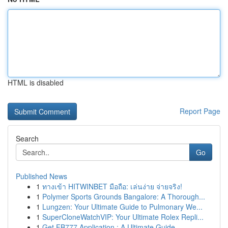
HTML is disabled
Report Page
Search
Go
Published News
1
ทางเข้า HITWINBET มือถือ: เล่นง่าย จ่ายจริง!
1
Polymer Sports Grounds Bangalore: A Thorough...
1
Lungzen: Your Ultimate Guide to Pulmonary We...
1
SuperCloneWatchVIP: Your Ultimate Rolex Repli...
1
Get FB777 Application : A Ultimate Guide