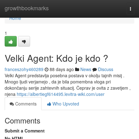
Home
growthbookmarks
Togg
navi
Home
1
Velki Agent: Kdo je kdo ?
franceszohy460289
88 days ago
News
Discuss
Velki Agent predstavlja posebna postava v okolju tajnih misij .
Mnogo ljudi verjamejo , da je bila pomembna vloga pri
dokončanju serije zahtevnih situacij. Čeprav je ovita z zavetjem ,
njena
https://albertiegf614495.levitra-wiki.com/user
Comments
Who Upvoted
Comments
Submit a Comment
No HTML