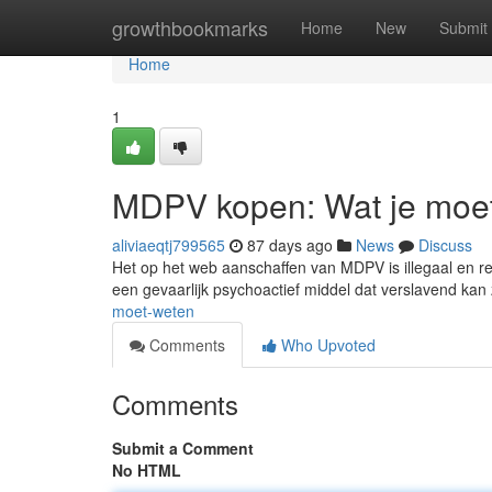
Home
growthbookmarks
Home
New
Submit
Home
1
MDPV kopen: Wat je moe
aliviaeqtj799565
87 days ago
News
Discuss
Het op het web aanschaffen van MDPV is illegaal en resu
een gevaarlijk psychoactief middel dat verslavend kan
moet-weten
Comments
Who Upvoted
Comments
Submit a Comment
No HTML