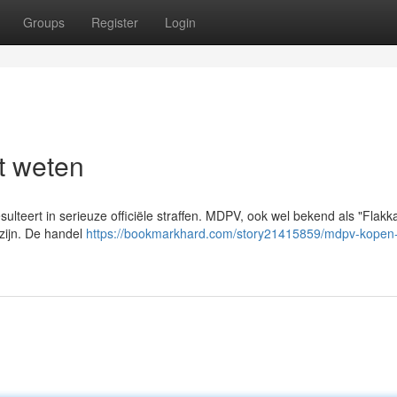
Groups
Register
Login
t weten
lteert in serieuze officiële straffen. MDPV, ook wel bekend als "Flakka
 zijn. De handel
https://bookmarkhard.com/story21415859/mdpv-kopen-