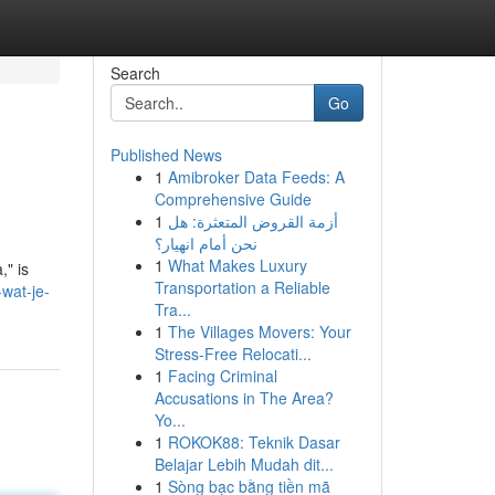
Search
Go
Published News
1
Amibroker Data Feeds: A
Comprehensive Guide
1
أزمة القروض المتعثرة: هل
نحن أمام انهيار؟
1
What Makes Luxury
," is
Transportation a Reliable
wat-je-
Tra...
1
The Villages Movers: Your
Stress-Free Relocati...
1
Facing Criminal
Accusations in The Area?
Yo...
1
ROKOK88: Teknik Dasar
Belajar Lebih Mudah dit...
1
Sòng bạc bằng tiền mã