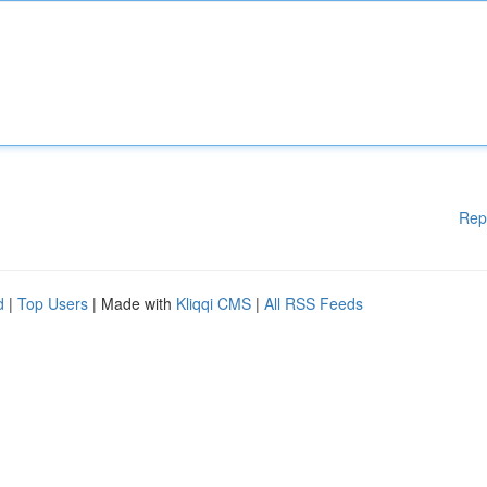
Rep
d
|
Top Users
| Made with
Kliqqi CMS
|
All RSS Feeds