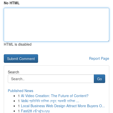
No HTML
HTML is disabled
Report Page
Search
Go
Published News
1
AI Video Creation: The Future of Content?
1
Velki প্রতিনিধি তালিকা দেখুন: সরকারী তালিকা ...
1
Local Business Web Design Attract More Buyers O...
1
Fast28 เข้าสู่ระบบ