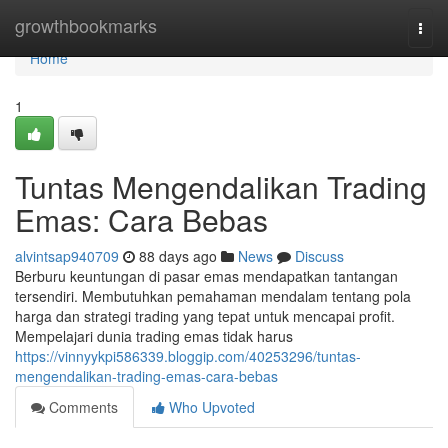
Home
growthbookmarks
Togg
navi
Home
1
Tuntas Mengendalikan Trading
Emas: Cara Bebas
alvintsap940709
88 days ago
News
Discuss
Berburu keuntungan di pasar emas mendapatkan tantangan
tersendiri. Membutuhkan pemahaman mendalam tentang pola
harga dan strategi trading yang tepat untuk mencapai profit.
Mempelajari dunia trading emas tidak harus
https://vinnyykpi586339.bloggip.com/40253296/tuntas-
mengendalikan-trading-emas-cara-bebas
Comments
Who Upvoted