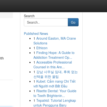
Search
Go
Published News
1
Around Easton, MA Crane
Solutions
1
Ethicon
1
Finding Hope: A Guide to
Addiction Treatment Op...
ith
1
Accessible Professional
Counsel in this Are...
1
강남 사무실 임대, 후회 없는
선택을 위한 꿀팁
1
Kubet: Cẩm nang Chi Tiết
với Người mới Bắt Đầu
1
Risette Dental: Your Guide
to Teeth Brightenin...
1
Tepat4d: Tutorial Lengkap
untuk Pengguna Baru