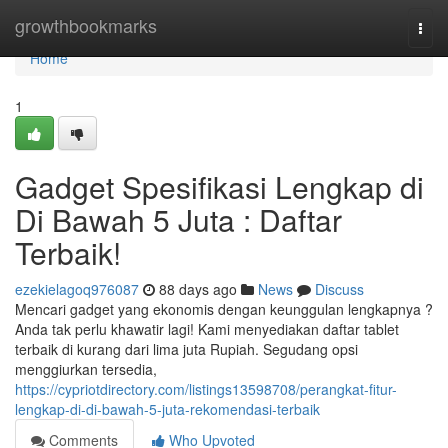
Home
growthbookmarks
Togg
navi
Home
1
Gadget Spesifikasi Lengkap di
Di Bawah 5 Juta : Daftar
Terbaik!
ezekielagoq976087
88 days ago
News
Discuss
Mencari gadget yang ekonomis dengan keunggulan lengkapnya ?
Anda tak perlu khawatir lagi! Kami menyediakan daftar tablet
terbaik di kurang dari lima juta Rupiah. Segudang opsi
menggiurkan tersedia,
https://cypriotdirectory.com/listings13598708/perangkat-fitur-
lengkap-di-di-bawah-5-juta-rekomendasi-terbaik
Comments
Who Upvoted