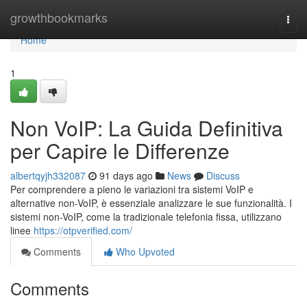
Home
growthbookmarks
Togg
navi
Home
1
Non VoIP: La Guida Definitiva
per Capire le Differenze
albertqyjh332087
91 days ago
News
Discuss
Per comprendere a pieno le variazioni tra sistemi VoIP e
alternative non-VoIP, è essenziale analizzare le sue funzionalità. I
sistemi non-VoIP, come la tradizionale telefonia fissa, utilizzano
linee
https://otpverified.com/
Comments
Who Upvoted
Comments