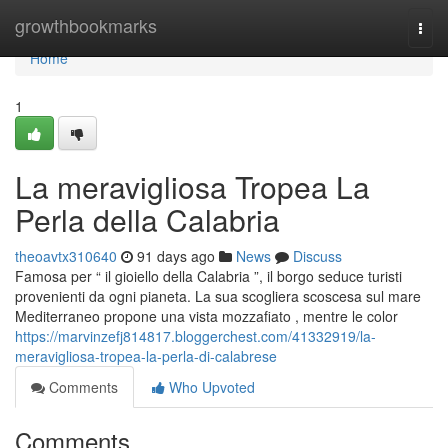
Home
growthbookmarks
Togg
navi
Home
1
La meravigliosa Tropea La
Perla della Calabria
theoavtx310640
91 days ago
News
Discuss
Famosa per “ il gioiello della Calabria ”, il borgo seduce turisti
provenienti da ogni pianeta. La sua scogliera scoscesa sul mare
Mediterraneo propone una vista mozzafiato , mentre le color
https://marvinzefj814817.bloggerchest.com/41332919/la-
meravigliosa-tropea-la-perla-di-calabrese
Comments
Who Upvoted
Comments