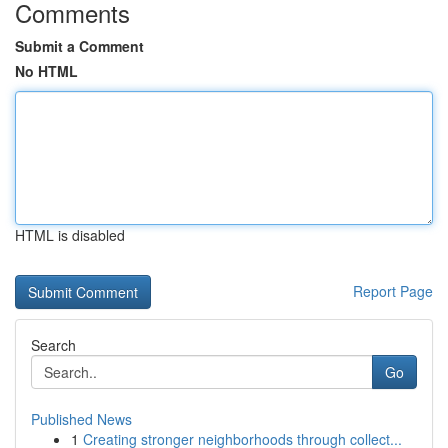
Comments
Submit a Comment
No HTML
HTML is disabled
Report Page
Search
Go
Published News
1
Creating stronger neighborhoods through collect...