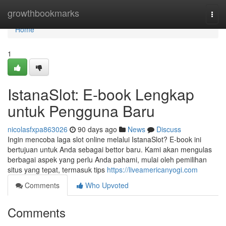
Home
growthbookmarks
Togg
navi
Home
1
IstanaSlot: E-book Lengkap
untuk Pengguna Baru
nicolasfxpa863026
90 days ago
News
Discuss
Ingin mencoba laga slot online melalui IstanaSlot? E-book ini
bertujuan untuk Anda sebagai bettor baru. Kami akan mengulas
berbagai aspek yang perlu Anda pahami, mulai oleh pemilihan
situs yang tepat, termasuk tips
https://liveamericanyogi.com
Comments
Who Upvoted
Comments