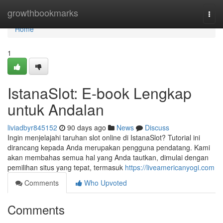
Home
growthbookmarks
Togg
navi
Home
1
IstanaSlot: E-book Lengkap
untuk Andalan
liviadbyr845152
90 days ago
News
Discuss
Ingin menjelajahi taruhan slot online di IstanaSlot? Tutorial ini
dirancang kepada Anda merupakan pengguna pendatang. Kami
akan membahas semua hal yang Anda tautkan, dimulai dengan
pemilihan situs yang tepat, termasuk
https://liveamericanyogi.com
Comments
Who Upvoted
Comments