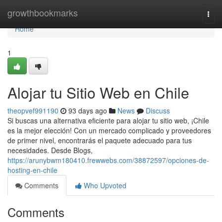
Home
growthbookmarks
Togg
navi
Home
1
Alojar tu Sitio Web en Chile
theopvef991190
93 days ago
News
Discuss
Si buscas una alternativa eficiente para alojar tu sitio web, ¡Chile
es la mejor elección! Con un mercado complicado y proveedores
de primer nivel, encontrarás el paquete adecuado para tus
necesidades. Desde Blogs,
https://arunybwm180410.frewwebs.com/38872597/opciones-de-
hosting-en-chile
Comments
Who Upvoted
Comments