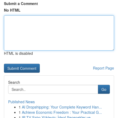
Submit a Comment
No HTML
HTML is disabled
Report Page
Search
Go
Published News
1
AI Dropshipping: Your Complete Keyword Han...
1
Achieve Economic Freedom : Your Practical G...
1
IP TV Satın Yükleyin: İdeal Seçenekler ve...