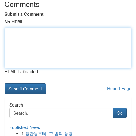
Comments
Submit a Comment
No HTML
HTML is disabled
Report Page
Search
Go
Published News
1
장안동호빠, 그 밤의 풍경