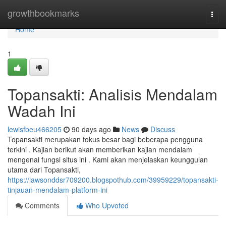
Home
growthbookmarks
Togg
navi
Home
1
Topansakti: Analisis Mendalam
Wadah Ini
lewisfbeu466205
90 days ago
News
Discuss
Topansakti merupakan fokus besar bagi beberapa pengguna
terkini . Kajian berikut akan memberikan kajian mendalam
mengenai fungsi situs ini . Kami akan menjelaskan keunggulan
utama dari Topansakti,
https://lawsonddsr709200.blogspothub.com/39959229/topansakti-
tinjauan-mendalam-platform-ini
Comments
Who Upvoted