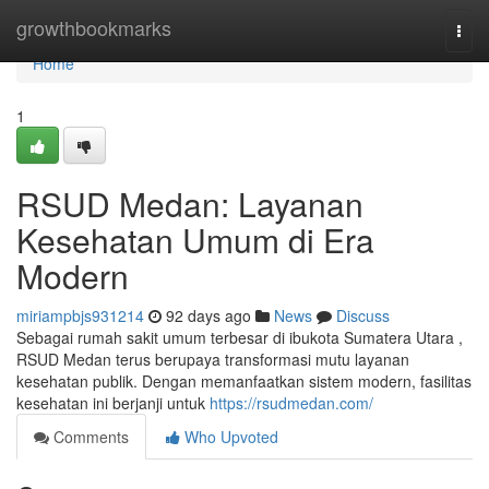
Home
growthbookmarks
Togg
navi
Home
1
RSUD Medan: Layanan
Kesehatan Umum di Era
Modern
miriampbjs931214
92 days ago
News
Discuss
Sebagai rumah sakit umum terbesar di ibukota Sumatera Utara ,
RSUD Medan terus berupaya transformasi mutu layanan
kesehatan publik. Dengan memanfaatkan sistem modern, fasilitas
kesehatan ini berjanji untuk
https://rsudmedan.com/
Comments
Who Upvoted