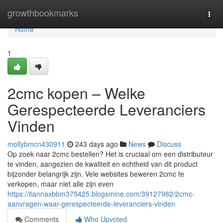
Home
growthbookmarks
Togg
navi
Home
1
2cmc kopen – Welke
Gerespecteerde Leveranciers
Vinden
mollybmcn430911
243 days ago
News
Discuss
Op zoek naar 2cmc bestellen? Het is cruciaal om een distributeur
te vinden, aangezien de kwaliteit en echtheid van dit product
bijzonder belangrijk zijn. Vele websites beweren 2cmc te
verkopen, maar niet alle zijn even
https://tiannaxbbm375425.blogsmine.com/39127982/2cmc-
aanvragen-waar-gerespecteerde-leveranciers-vinden
Comments
Who Upvoted