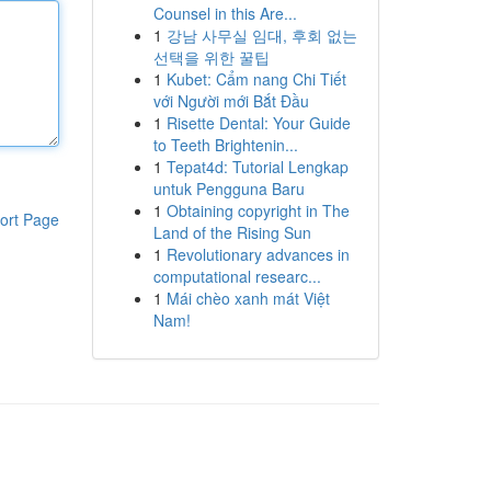
Counsel in this Are...
1
강남 사무실 임대, 후회 없는
선택을 위한 꿀팁
1
Kubet: Cẩm nang Chi Tiết
với Người mới Bắt Đầu
1
Risette Dental: Your Guide
to Teeth Brightenin...
1
Tepat4d: Tutorial Lengkap
untuk Pengguna Baru
1
Obtaining copyright in The
ort Page
Land of the Rising Sun
1
Revolutionary advances in
computational researc...
1
Mái chèo xanh mát Việt
Nam!