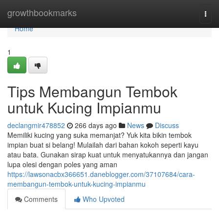
Home
growthbookmarks
Togg
navi
Home
1
Tips Membangun Tembok
untuk Kucing Impianmu
declangmir478852
266 days ago
News
Discuss
Memiliki kucing yang suka memanjat? Yuk kita bikin tembok
impian buat si belang! Mulailah dari bahan kokoh seperti kayu
atau bata. Gunakan sirap kuat untuk menyatukannya dan jangan
lupa olesi dengan poles yang aman
https://lawsonacbx366651.daneblogger.com/37107684/cara-
membangun-tembok-untuk-kucing-impianmu
Comments
Who Upvoted