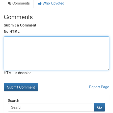
Comments
Who Upvoted
Comments
Submit a Comment
No HTML
HTML is disabled
Report Page
Search
Go